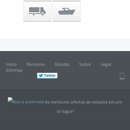
Início
Parceiros
Dúvidas
Sobre
Legal
Sitemap
As melhores ofertas de veículos em um
só lugar!