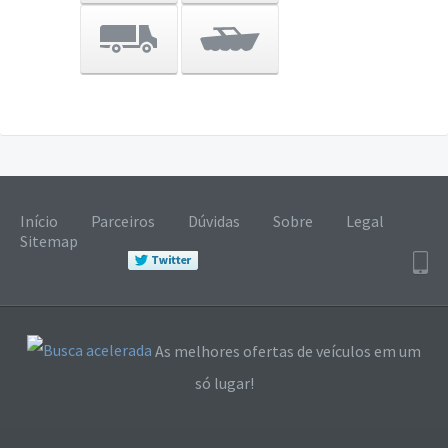
Início
Parceiros
Dúvidas
Sobre
Legal
Sitemap
As melhores ofertas de veículos em um
só lugar!