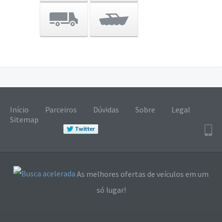
Início
Parceiros
Dúvidas
Sobre
Legal
Sitemap
As melhores ofertas de veículos em um
só lugar!