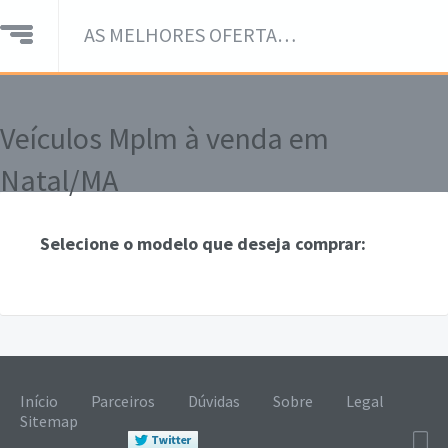
AS MELHORES OFERTAS DE VEÍCULOS EM UM SÓ LUGAR!
Veículos Mplm à venda em
Natal/MA
Selecione o modelo que deseja comprar:
Início
Parceiros
Dúvidas
Sobre
Legal
Sitemap