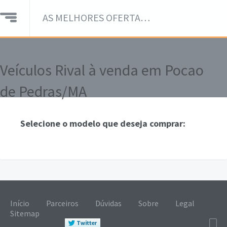
AS MELHORES OFERTAS DE VEÍCULOS EM UM SÓ LUGAR!
Veículos Rival à venda em Pocao
de Pedras/MA
Selecione o modelo que deseja comprar:
Início
Parceiros
Dúvidas
Sobre
Legal
Sitemap