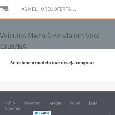
AS MELHORES OFERTAS DE VEÍCULOS EM UM SÓ LUGAR!
Veículos Mwm à venda em Vera
Cruz/BA
Selecione o modelo que deseja comprar:
Início
Parceiros
Dúvidas
Sobre
Legal
Sitemap